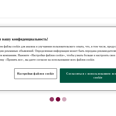
 вашу конфиденциальность!
м файлы cookie для анализа и улучшения пользовательского опыта, что, в том числе, преду
цию рекламных объявлений. Определенная информация может быть передана рекламодателя
м компаниям. Нажмите «Настройки файлов cookie», чтобы узнать больше и настроить свои
ку «Принять все», вы даете согласие на использование всех файлов cookie.
Настройки файлов cookie
Согласиться с использованием вс
cookie
●
●
●