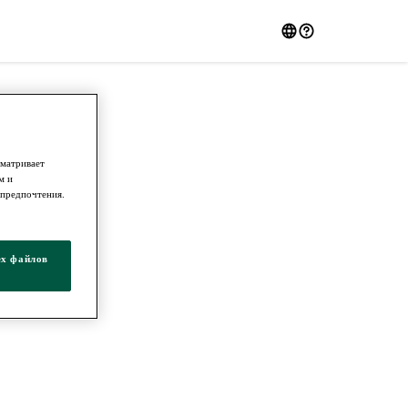
сматривает
м и
 предпочтения.
ех файлов