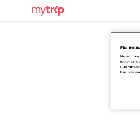
Мы ценим
Мы используе
персонализа
аналитически
Нажимая кноп